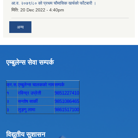
आ.व. २०७९/८० को प्रथम चौमासिक खर्चको फाँटबारी ।
मिति:
20 Dec 2022 - 4:40pm
अन्य
एम्बुलेन्स सेवा सम्पर्क
क्र.स.
एम्बुलेन्स चालककाे नाम
सम्पर्क
१
रविन्द्र उप्रेती
9851227410
२
सन्तोष सार्की
9851086465
३
लुङ्गु लामा
9861517100
विद्युतीय सुशासन