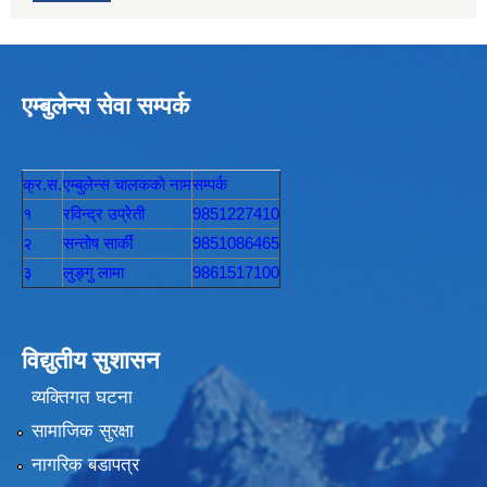
एम्बुलेन्स सेवा सम्पर्क
क्र.स.
एम्बुलेन्स चालककाे नाम
सम्पर्क
१
रविन्द्र उप्रेती
9851227410
२
सन्तोष सार्की
9851086465
३
लुङ्गु लामा
9861517100
विद्युतीय सुशासन
व्यक्तिगत घटना
सामाजिक सुरक्षा
नागरिक बडापत्र