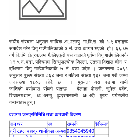
संघीय संरचना अनुसार साबिक अालम्पु गा.वि.स. काे १-९ वडाहरू
समाबेश गरेर विगु गाउँपालिकाकाे ६ नं. वडा कायम भएकाे हाे। ६६.८७
वर्ग कि.मि. क्षेत्रफलमा फैलिएक्राे यस वडाकाे पूर्वमा विगु गाउँपालिकाकै
१ र ५ नं. वडा, पश्चिममा सिन्धुपाल्चाेक जिल्ला, उतरमा विशाल चीन र
दक्षिणमा विगु गाउँपालिकाकै ७ नं. वडा पर्दछ । जनगणना २०६८
अनुसार पुरूष संख्या ८६४ जना र महिला संख्या ९३९ जना गरी जम्मा
जनसंख्या १८०३ रहेके छ । मुख्यतः यस वडामा थामी
जातिकाे बसाेबास रहेकाे पाइन्छ । बैलाहा पाेखरी, सुमेरू पर्वत,
शिवालयथान, अालम्पु ढुङ्रगाखानी अादी मुख्य पर्यटकीय
गन्तव्यहरू हुन्।
वडागत जनप्रतिनिधि तथा कर्मचारी विवरण
नाम थर
पद
सम्पर्क
कैफियत
श्री टहल बहादुर थामी
वडा अध्यक्ष
9854045940