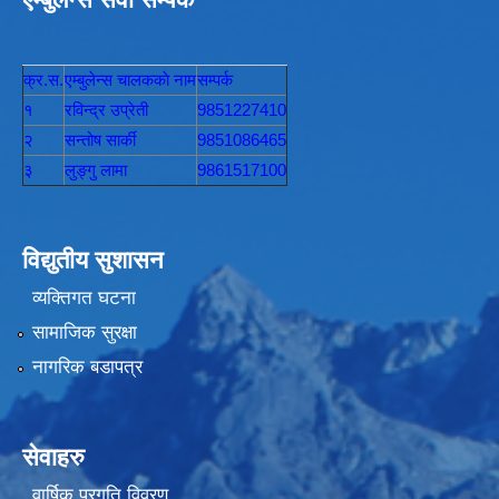
क्र.स.
एम्बुलेन्स चालककाे नाम
सम्पर्क
१
रविन्द्र उप्रेती
9851227410
२
सन्तोष सार्की
9851086465
३
लुङ्गु लामा
9861517100
विद्युतीय सुशासन
व्यक्तिगत घटना
सामाजिक सुरक्षा
नागरिक बडापत्र
सेवाहरु
वार्षिक प्रगति विवरण