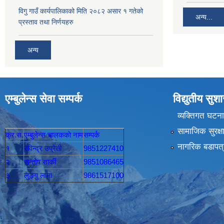
विगु गाउँ कार्यपालिकाको मिति २०८२ असार १ गतेको
अन्य...
प्रस्ताव तथा निर्णयहरु
अन्य
एम्बुलेन्स सेवा सम्पर्क
विद्युतीय सु
व्यक्तिगत घटना
सामाजिक सुरक्ष
क्र.स.
एम्बुलेन्स चालककाे नाम
सम्पर्क
नागरिक बडापत्
१
रविन्द्र उप्रेती
9851227410
२
सन्तोष सार्की
9851086465
३
लुङ्गु लामा
9861517100