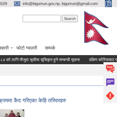
0109
info@bigumun.gov.np, bigumun@gmail.com
Search form
Search
नकारी
फोटो ग्यालरी
सम्पर्क
 मौजुदा सूचीमा सूचिकृत हुने सम्बन्धी सूचना
दक्षिण कोरियाबाट फर्केका उद
क्रममा कैद गरिएका केहि तस्विरहरु