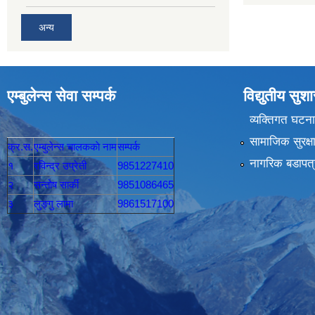
अन्य
एम्बुलेन्स सेवा सम्पर्क
विद्युतीय सु
व्यक्तिगत घटना
सामाजिक सुरक्ष
क्र.स.
एम्बुलेन्स चालककाे नाम
सम्पर्क
नागरिक बडापत्
१
रविन्द्र उप्रेती
9851227410
२
सन्तोष सार्की
9851086465
३
लुङ्गु लामा
9861517100