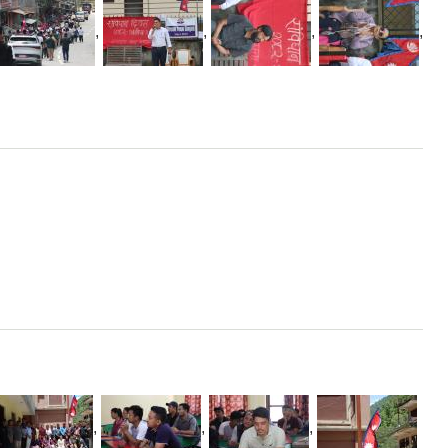
,
,
,
,
,
,
,