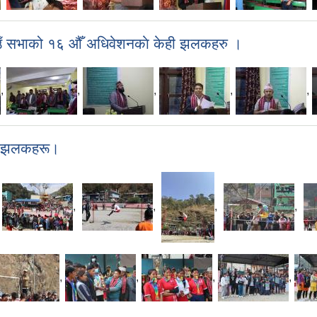
गाउँ सभाको १६ औँ अधिवेशनकाे केही झलकहरु ।
,
,
,
,
,
शेष झलकहरू।
,
,
,
,
,
,
,
,
,