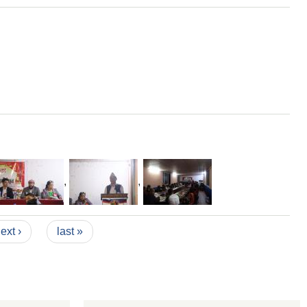
,
,
ext ›
last »