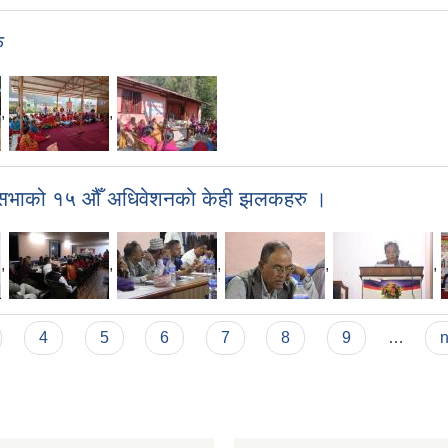
ु
,
,
उँ सभाको १५ औँ अधिवेशनकाे केही झलकहरु ।
,
,
,
,
,
4
5
6
7
8
9
…
n