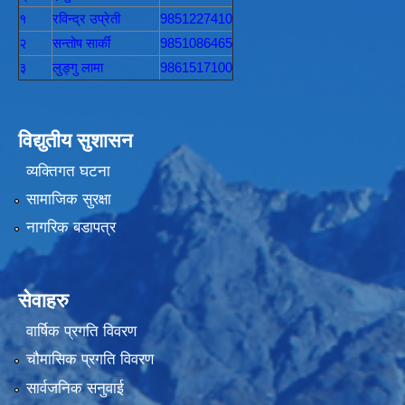
१
रविन्द्र उप्रेती
9851227410
२
सन्तोष सार्की
9851086465
३
लुङ्गु लामा
9861517100
विद्युतीय सुशासन
व्यक्तिगत घटना
सामाजिक सुरक्षा
नागरिक बडापत्र
सेवाहरु
वार्षिक प्रगति विवरण
चौमासिक प्रगति विवरण
सार्वजनिक सनुवाई