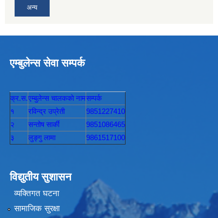
अन्य
एम्बुलेन्स सेवा सम्पर्क
क्र.स.
एम्बुलेन्स चालककाे नाम
सम्पर्क
१
रविन्द्र उप्रेती
9851227410
२
सन्तोष सार्की
9851086465
३
लुङ्गु लामा
9861517100
विद्युतीय सुशासन
व्यक्तिगत घटना
सामाजिक सुरक्षा