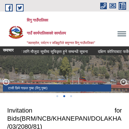
Skip to main content
विगु गाउँपालिका
गाउँ कार्यपालिकाको कार्यालय
"जलस्रोत, पर्यटन र जडिबुटीले समुन्नत विगु गाउँपालिका"
समाचार
४ को लागि मौजुदा सूचीमा सूचिकृत हुने सम्बन्धी सूचना
दक्षिण कोरियाबाट फर्केका उद
छाेपा बामरे हिमाल (लामाबगर)- ६ हजार १ सय ९ मिटर उचाई
टासी छिमे गाछल गुम्बा (विगु गुम्बा)
लप्ची गुम्बा (लामाबगर)
Invitation for
Bids(BRM/NCB/KHANEPANI/DOLAKHA
/03/2080/81)