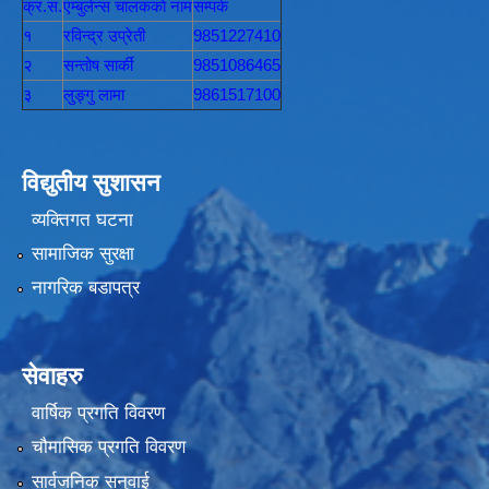
क्र.स.
एम्बुलेन्स चालककाे नाम
सम्पर्क
१
रविन्द्र उप्रेती
9851227410
२
सन्तोष सार्की
9851086465
३
लुङ्गु लामा
9861517100
विद्युतीय सुशासन
व्यक्तिगत घटना
सामाजिक सुरक्षा
नागरिक बडापत्र
सेवाहरु
वार्षिक प्रगति विवरण
चौमासिक प्रगति विवरण
सार्वजनिक सनुवाई