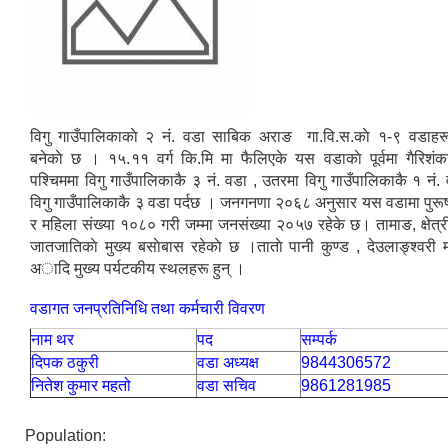
विगु गाउँपालिकाकाे २ नं. वडा साबिक अराङ गा.वि.स.काे १-९ वडाहर
बनेकाे छ । १५.११ वर्ग कि.मि मा फैलिएके यस वडाकाे पूर्वमा गैरिशंक
पश्चिममा विगु गाउँपालिकाकै ३ नं. वडा , उतरमा विगु गाउँपालिकाकै १ नं. 
विगु गाउँपालिकाकै ३ वडा पर्दछ । जनगनणा २०६८ अनुसार यस वडामा पुरू
र महिला संख्या १०८० गरी जम्मा जनसंख्या २०५७ रहेके छ। तामाङ, क्षेत्र
जातजातिकाे मुख्य बसाेबास रहेकाे छ ।ताताे पानी कुण्ड , देउलाङ्श्वरी म
अादि मुख्य पर्यटकीय स्थलहरू हुन् ।
वडागत जनप्रतिनिधि तथा कर्मचारी विवरण
नाम थर
पद
सम्पर्क
दिपक ठकुरी
वडा अध्यक्ष
9844306572
नितेश कुमार महतो
वडा सचिव
9861281985
Population: