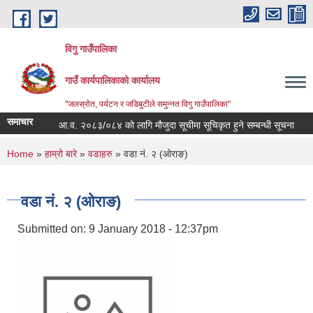
Skip to main content
विगु गाउँपालिका
गाउँ कार्यपालिकाको कार्यालय
"जलस्रोत, पर्यटन र जडिबुटीले समुन्नत विगु गाउँपालिका"
समाचार
आ.व. २०८३/०८४ को लागि मौजुदा सूचीमा सूचिकृत हुने सम्बन्धी सूचना
दक
You are here
Home
»
हाम्रो बारे
»
वडाहरु
» वडा नं. २ (ओराङ)
वडा नं. २ (ओराङ)
Submitted on:
9 January 2018 - 12:37pm