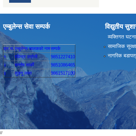
एम्बुलेन्स सेवा सम्पर्क
विद्युतीय सु
व्यक्तिगत घटना
सामाजिक सुरक्ष
क्र.स.
एम्बुलेन्स चालककाे नाम
सम्पर्क
नागरिक बडापत्
१
रविन्द्र उप्रेती
9851227410
२
सन्तोष सार्की
9851086465
३
लुङ्गु लामा
9861517100
//