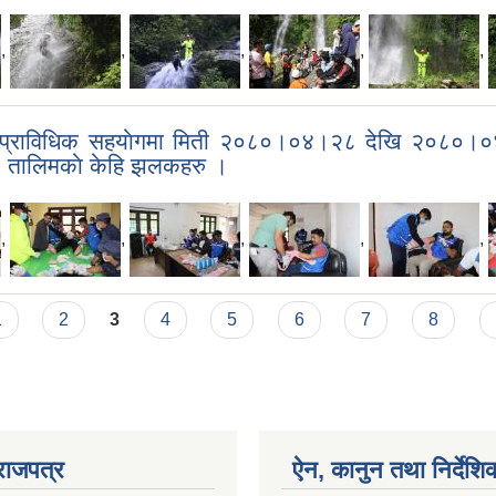
,
,
,
,
,
काे प्राविधिक सहयाेगमा मिती २०८०।०४।२८ देखि २०८०।
तालिमकाे केहि झलकहरु ।
,
,
,
,
,
1
2
3
4
5
6
7
8
राजपत्र
ऐन, कानुन तथा निर्देशि