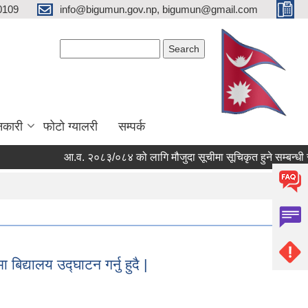
0109
info@bigumun.gov.np, bigumun@gmail.com
Search form
Search
नकारी
फोटो ग्यालरी
सम्पर्क
आ.व. २०८३/०८४ को लागि मौजुदा सूचीमा सूचिकृत हुने सम्बन्धी सूचन
 बिद्यालय उद्घाटन गर्नु हुदै |