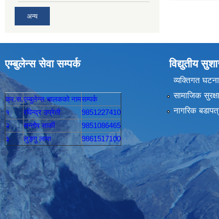
अन्य
एम्बुलेन्स सेवा सम्पर्क
विद्युतीय सु
व्यक्तिगत घटना
सामाजिक सुरक्ष
क्र.स.
एम्बुलेन्स चालककाे नाम
सम्पर्क
नागरिक बडापत्
१
रविन्द्र उप्रेती
9851227410
२
सन्तोष सार्की
9851086465
३
लुङ्गु लामा
9861517100