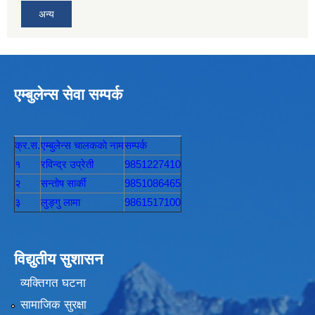
अन्य
एम्बुलेन्स सेवा सम्पर्क
क्र.स.
एम्बुलेन्स चालककाे नाम
सम्पर्क
१
रविन्द्र उप्रेती
9851227410
२
सन्तोष सार्की
9851086465
३
लुङ्गु लामा
9861517100
विद्युतीय सुशासन
व्यक्तिगत घटना
सामाजिक सुरक्षा