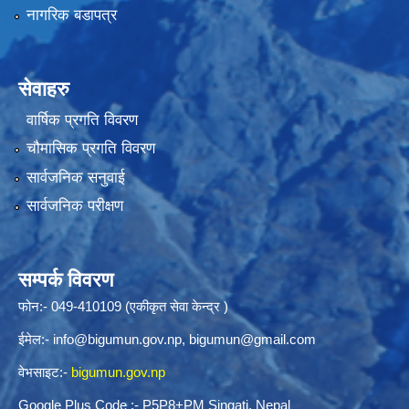
नागरिक बडापत्र
सेवाहरु
वार्षिक प्रगति विवरण
चौमासिक प्रगति विवरण
सार्वजनिक सनुवाई
सार्वजनिक परीक्षण
सम्पर्क विवरण
फोन:- 049-410109 (एकीकृत सेवा केन्द्र )
ईमेल:-
info@bigumun.gov.np
,
bigumun@gmail.com
वेभसाइट:-
bigumun.gov.np
Google Plus Code :- P5P8+PM Singati, Nepal