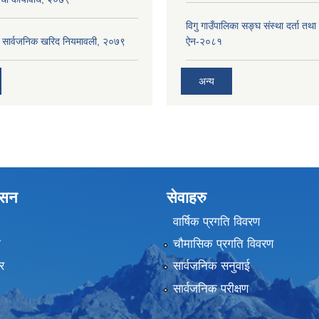
विगु गाउँपालिका सङ्घ संस्था दर्ता तथा
का सार्वजनिक खरिद नियमावली, २०७९
ऐन-२०८१
अन्य
शासन
सेवाहरु
वार्षिक प्रगति विवरण
ा
चौमासिक प्रगति विवरण
र
सार्वजनिक सनुवाई
सार्वजनिक परीक्षण