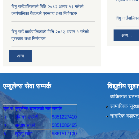
विगु गाउँपालिकाको मिति २०८२ असार १९ गतेको
कार्यपालिका बैठकको प्रस्ताव तथा निर्णयहरु
विगु गाउँपालि
विगु गाउँ कार्यपालिकाको मिति २०८२ असार १ गतेको
अन्य...
प्रस्ताव तथा निर्णयहरु
अन्य
एम्बुलेन्स सेवा सम्पर्क
विद्युतीय सु
व्यक्तिगत घटना
सामाजिक सुरक्ष
क्र.स.
एम्बुलेन्स चालककाे नाम
सम्पर्क
नागरिक बडापत्
१
रविन्द्र उप्रेती
9851227410
२
सन्तोष सार्की
9851086465
३
लुङ्गु लामा
9861517100