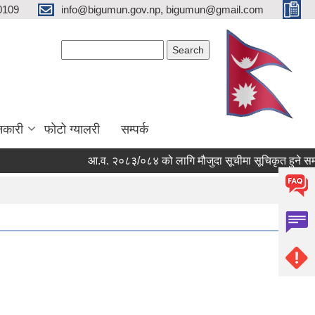
0109
info@bigumun.gov.np, bigumun@gmail.com
Search form
Search
नकारी
फोटो ग्यालरी
सम्पर्क
आ.व. २०८३/०८४ को लागि मौजुदा सूचीमा सूचिकृत हुने सम्बन्धी