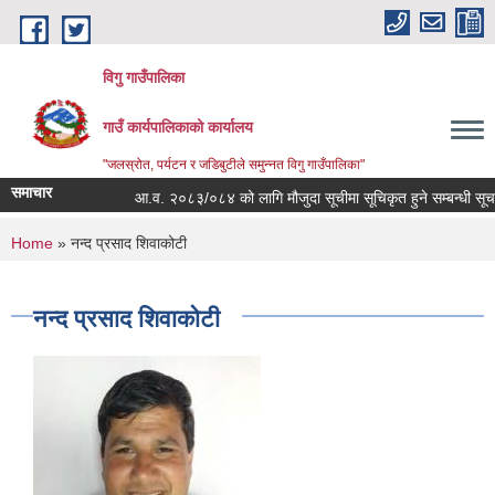
Skip to main content
विगु गाउँपालिका
गाउँ कार्यपालिकाको कार्यालय
"जलस्रोत, पर्यटन र जडिबुटीले समुन्नत विगु गाउँपालिका"
समाचार
आ.व. २०८३/०८४ को लागि मौजुदा सूचीमा सूचिकृत हुने सम्बन्धी सूचना
You are here
Home
» नन्द प्रसाद शिवाकोटी
नन्द प्रसाद शिवाकोटी