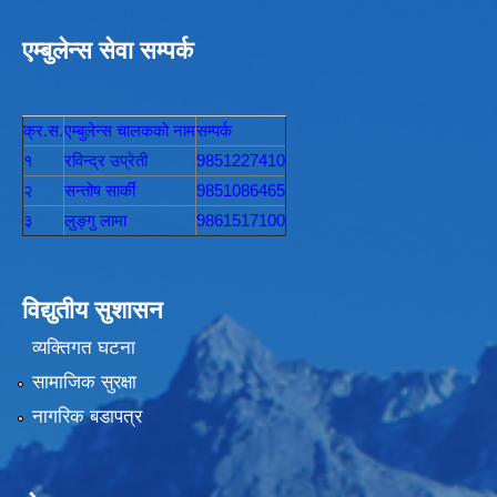
एम्बुलेन्स सेवा सम्पर्क
क्र.स.
एम्बुलेन्स चालककाे नाम
सम्पर्क
१
रविन्द्र उप्रेती
9851227410
२
सन्तोष सार्की
9851086465
३
लुङ्गु लामा
9861517100
विद्युतीय सुशासन
व्यक्तिगत घटना
सामाजिक सुरक्षा
नागरिक बडापत्र