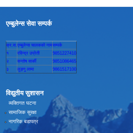
एम्बुलेन्स सेवा सम्पर्क
क्र.स.
एम्बुलेन्स चालककाे नाम
सम्पर्क
१
रविन्द्र उप्रेती
9851227410
२
सन्तोष सार्की
9851086465
३
लुङ्गु लामा
9861517100
विद्युतीय सुशासन
व्यक्तिगत घटना
सामाजिक सुरक्षा
नागरिक बडापत्र