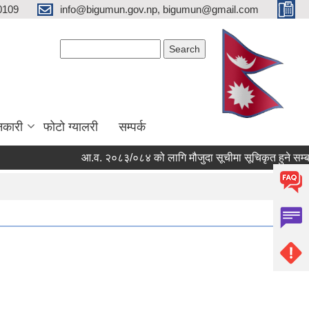
0109
info@bigumun.gov.np, bigumun@gmail.com
Search form
Search
नकारी
फोटो ग्यालरी
सम्पर्क
आ.व. २०८३/०८४ को लागि मौजुदा सूचीमा सूचिकृत हुने सम्बन्धी