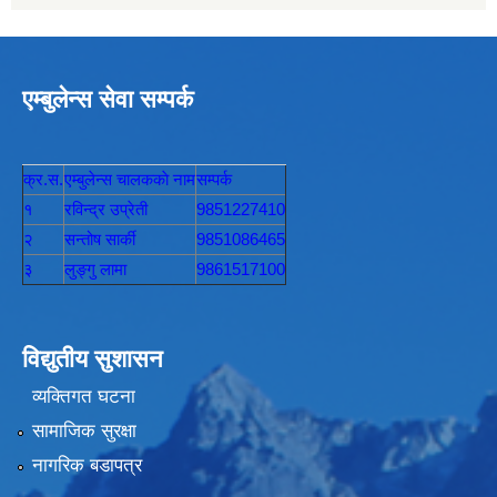
एम्बुलेन्स सेवा सम्पर्क
क्र.स.
एम्बुलेन्स चालककाे नाम
सम्पर्क
१
रविन्द्र उप्रेती
9851227410
२
सन्तोष सार्की
9851086465
३
लुङ्गु लामा
9861517100
विद्युतीय सुशासन
व्यक्तिगत घटना
सामाजिक सुरक्षा
नागरिक बडापत्र