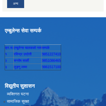
अन्य
एम्बुलेन्स सेवा सम्पर्क
क्र.स.
एम्बुलेन्स चालककाे नाम
सम्पर्क
१
रविन्द्र उप्रेती
9851227410
२
सन्तोष सार्की
9851086465
३
लुङ्गु लामा
9861517100
विद्युतीय सुशासन
व्यक्तिगत घटना
सामाजिक सुरक्षा