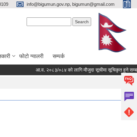
0109
info@bigumun.gov.np, bigumun@gmail.com
Search form
Search
नकारी
फोटो ग्यालरी
सम्पर्क
आ.व. २०८३/०८४ को लागि मौजुदा सूचीमा सूचिकृत हुने सम्बन्धी