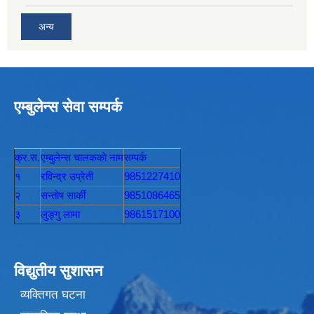
अन्य
एम्बुलेन्स सेवा सम्पर्क
क्र.स.
एम्बुलेन्स चालककाे नाम
सम्पर्क
१
रविन्द्र उप्रेती
9851227410
२
सन्तोष सार्की
9851086465
३
लुङ्गु लामा
9861517100
विद्युतीय सुशासन
व्यक्तिगत घटना