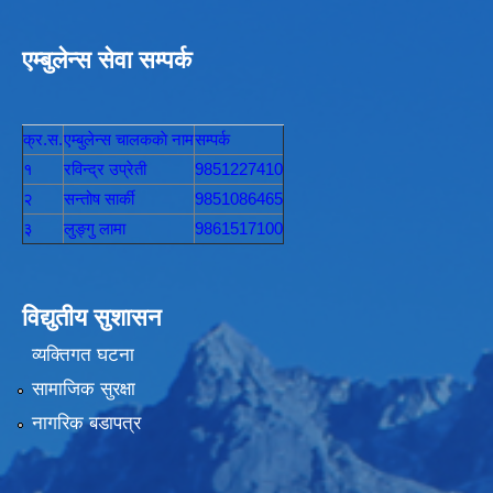
एम्बुलेन्स सेवा सम्पर्क
क्र.स.
एम्बुलेन्स चालककाे नाम
सम्पर्क
१
रविन्द्र उप्रेती
9851227410
२
सन्तोष सार्की
9851086465
३
लुङ्गु लामा
9861517100
विद्युतीय सुशासन
व्यक्तिगत घटना
सामाजिक सुरक्षा
नागरिक बडापत्र