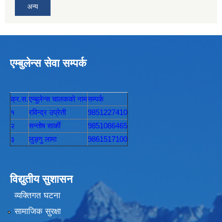
अन्य
एम्बुलेन्स सेवा सम्पर्क
क्र.स.
एम्बुलेन्स चालककाे नाम
सम्पर्क
१
रविन्द्र उप्रेती
9851227410
२
सन्तोष सार्की
9851086465
३
लुङ्गु लामा
9861517100
विद्युतीय सुशासन
व्यक्तिगत घटना
सामाजिक सुरक्षा