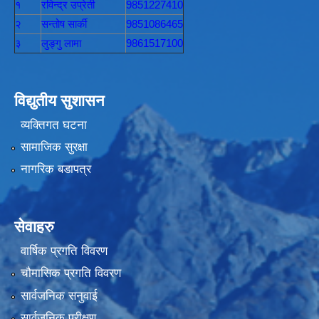
१
रविन्द्र उप्रेती
9851227410
२
सन्तोष सार्की
9851086465
३
लुङ्गु लामा
9861517100
विद्युतीय सुशासन
व्यक्तिगत घटना
सामाजिक सुरक्षा
नागरिक बडापत्र
सेवाहरु
वार्षिक प्रगति विवरण
चौमासिक प्रगति विवरण
सार्वजनिक सनुवाई
सार्वजनिक परीक्षण