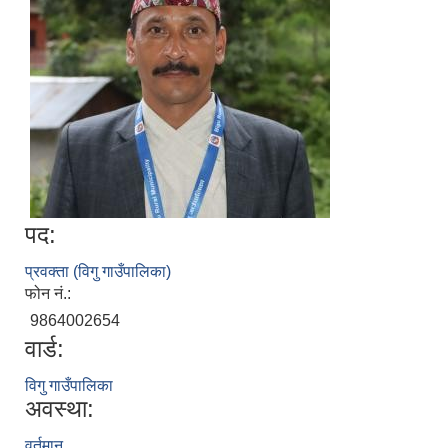
पद:
प्रवक्ता (विगु गाउँपालिका)
फोन नं.:
9864002654
वार्ड:
विगु गाउँपालिका
अवस्था:
वर्तमान