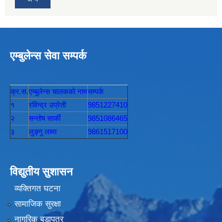
एम्बुलेन्स सेवा सम्पर्क
क्र.स.
एम्बुलेन्स चालककाे नाम
सम्पर्क
१
रविन्द्र उप्रेती
9851227410
२
सन्तोष सार्की
9851086465
३
लुङ्गु लामा
9861517100
विद्युतीय सुशासन
व्यक्तिगत घटना
सामाजिक सुरक्षा
नागरिक बडापत्र