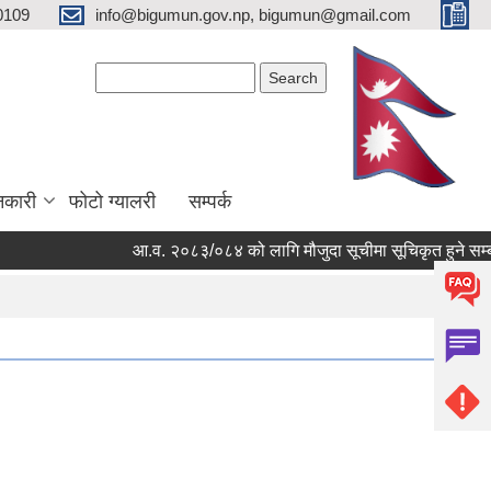
0109
info@bigumun.gov.np, bigumun@gmail.com
Search form
Search
नकारी
फोटो ग्यालरी
सम्पर्क
आ.व. २०८३/०८४ को लागि मौजुदा सूचीमा सूचिकृत हुने सम्बन्धी